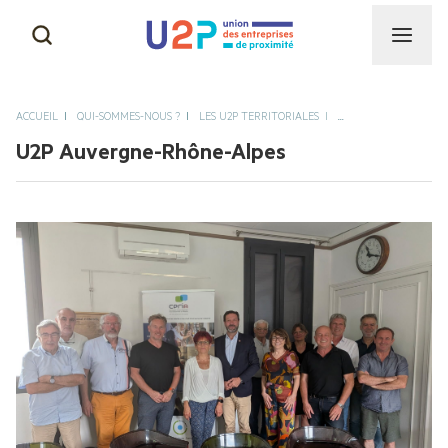
CAPEB
NOS MISSIONS
ACCUEIL
QUI-SOMMES-NOUS ?
LES U2P TERRITORIALES
...
CGAD
U2P Auvergne-Rhône-Alpes
NOTRE HISTOIRE & NOS
SUCCÈS
CNAMS
NOS INSTANCES
UNAPL
NOTRE ÉQUIPE
CNATP
AUTRES ACTIVITÉS DE
PROXIMITÉ