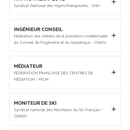
Site internet :
https://sng-c.fr/
Syndicat National des Hypnothérapeutes - SNH
C/O UNAPL 46 boulevard de la Tour Maubourg 75343 
PARIS cedex 07
Tel :
06 61 13 60 79
INGÉNIEUR CONSEIL
Email :
contact@snhypnose.fr
Fédération des métiers de la prestation intellectuelle
Site internet :
https://www.snhypnose.fr/
du Conseil, de l'Ingénierie et du Numérique - CINOV
4 avenue du Recteur Poincaré 75782 PARIS CEDEX 16
Tel :
01 44 30 49 30
Email :
communication@cinov.fr
MÉDIATEUR
Site internet :
www.cinov.fr
FÉDÉRATION FRANÇAISE DES CENTRES DE
MÉDIATION - FFCM
12 Place Dauphine, 75001 Paris
Email :
president@ffcmediation.org
Site internet :
https://www.ffcmediation.org/
MONITEUR DE SKI
PRÉSIDENT DE LA FFCM
Syndicat national des Moniteurs du Ski Français -
Romain CARAYOL
SNMSF
6, allée des Mitaillères 38242 Meylan cedex