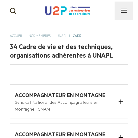
CAPEB
NOS MISSIONS
ACCUEIL
NOS MEMBRES
UNAPL
CADR
...
CGAD
34 Cadre de vie et des techniques,
NOTRE HISTOIRE & NOS
organisations adhérentes à UNAPL
SUCCÈS
CNAMS
NOS INSTANCES
UNAPL
ACCOMPAGNATEUR EN MONTAGNE
NOTRE ÉQUIPE
Syndicat National des Accompagnateurs en
CNATP
Montagne - SNAM
Maison des Parcs et de la Montagne
256 rue de la république
AUTRES ACTIVITÉS DE
3ème étage
PROXIMITÉ
ACCOMPAGNATEUR EN MONTAGNE
73000 Chambéry