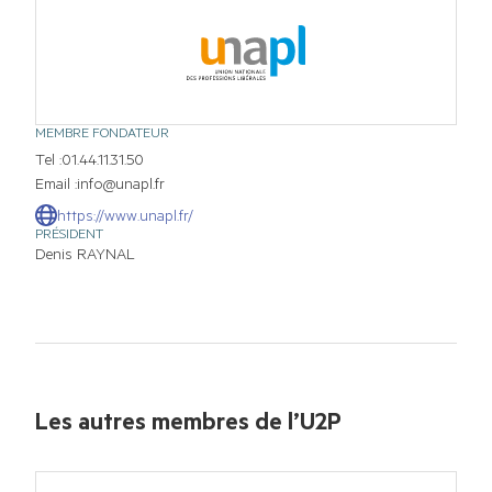
Email :
secretariat@sft.fr
Site internet :
www.sft.fr
MEMBRE FONDATEUR
Tel :
01.44.11.31.50
Email :
info@unapl.fr
https://www.unapl.fr/