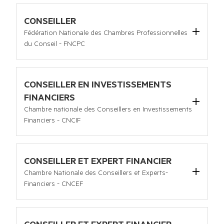
Tel :
01 45 72 67 39
Email :
contact@symev.org
CONSEILLER
Site internet :
https://symev.org/
Fédération Nationale des Chambres Professionnelles
PRÉSIDENT
du Conseil - FNCPC
Jean-Pierre OSENAT
171 bis avenue du Général de Gaulle, 92000 Neuilly sur 
Seine
Tel :
09 50 26 99 56
CONSEILLER EN INVESTISSEMENTS
Email :
president@fncpc.org
FINANCIERS
Site internet :
https://www.fncpc.org/
Chambre nationale des Conseillers en Investissements
Financiers - CNCIF
CONSEILLER ET EXPERT FINANCIER
Chambre Nationale des Conseillers et Experts-
Financiers - CNCEF
6 rue paul baudry, 75008 Paris
Tel :
01 56 26 06 01
Email :
contact@cncef.org