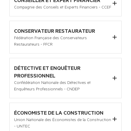
CONSEILLER ET EXPERT FINANCIER
Site internet :
www.cncef.com
Compagnie des Conseils et Experts Financiers - CCEF
120 avenue des Champs-Elysées 75008 PARIS
Tel :
01 44 94 27 70
Email :
ccef@ccef.net
CONSERVATEUR RESTAURATEUR
Site internet :
https://www.ccef.net/
Fédération Française des Conservateurs
Restaurateurs - FFCR
10 allée de Fontainebleau BAL 77 75019 PARIS
Tel :
06 95 20 25 02
Email :
contact@ffcr.fr
DÉTECTIVE ET ENQUÊTEUR
Site internet :
www.ffcr.fr
PROFESSIONNEL
Confédération Nationale des Détectives et
Enquêteurs Professionnels - CNDEP
12, Bd Ledru Rollin BP 148 34003 MONTPELLIER Cedex 1
Tel :
04.67.58.23.65
Email :
contact@cndep.fr
ÉCONOMISTE DE LA CONSTRUCTION
Site internet :
https://www.cndep.fr/
Union Nationale des Économistes de la Construction
- UNTEC