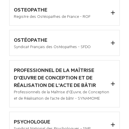
Tel :
04 76 90 67 36
Email :
esf@snmsf.com
OSTEOPATHE
Site internet :
https://www.esf.net/
Registre des Ostéopathes de France - ROF
8 rue du Golf - Bât C5 - 33692 MERIGNAC CEDEX
Tel :
05 56 18 80 40
Email :
contact@osteopathie.org
OSTÉOPATHE
Site internet :
https://www.osteopathie.org/
Syndicat Français des Ostéopathes - SFDO
PRÉSIDENT
13, rue Dulac 75015 PARIS
François LEJEUNE
Tel :
01 48 87 11 07
Email :
secretariat@osteopathe-syndicat.fr
PROFESSIONNEL DE LA MAÎTRISE
Site internet :
www.osteopathe-syndicat.fr
D’ŒUVRE DE CONCEPTION ET DE
RÉALISATION DE L'ACTE DE BÂTIR
Professionnels de la Maîtrise d'Œuvre, de Conception
et de Réalisation de l'acte de bâtir - SYNAMOME
9, rue du Bouloi 75001 PARIS
Tel :
01 42 60 19 99
Email :
contact@synamome.org
PSYCHOLOGUE
Site internet :
http://www.synamome.org/
Syndicat National des Psychologues - SNP