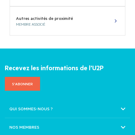
Autres activités de proximité
MEMBRE ASSOCIÉ
Recevez les informations de l’U2P
S'ABONNER
QUI SOMMES-NOUS ?
Nos missions
Nos instances
NOS MEMBRES
CAPEB