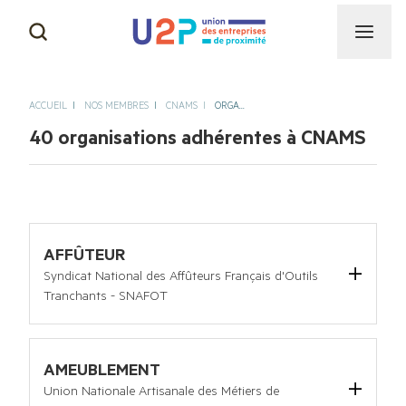
CAPEB
NOS MISSIONS
ACCUEIL
NOS MEMBRES
CNAMS
ORGA
...
CGAD
40 organisations adhérentes à CNAMS
NOTRE HISTOIRE & NOS
SUCCÈS
CNAMS
NOS INSTANCES
UNAPL
AFFÛTEUR
Syndicat National des Affûteurs Français d'Outils
NOTRE ÉQUIPE
Tranchants - SNAFOT
CNATP
2 rue de Bussaguet ZA du Taillan-Médoc 33320 Le 
Taillan-Médoc
Tel :
09 50 65 69 14
AMEUBLEMENT
AUTRES ACTIVITÉS DE
PROXIMITÉ
Email :
snafot@snafot.fr
Union Nationale Artisanale des Métiers de
Site internet :
www.snafot.fr