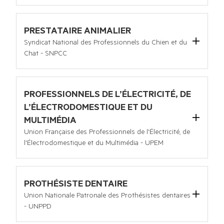
10, chemin du Pré d'Antan 63310 SAINT CLEMENT DE 
REGNAT
Tel :
01 45 83 33 52
PRESTATAIRE ANIMALIER
Email :
prestanimalia-ffata@orange.fr
Syndicat National des Professionnels du Chien et du
Site internet :
https://www.prestanimalia-ffata.fr/
Chat - SNPCC
PRÉSIDENTE
239 rue des Bottes 01320 Chalamont
Laurence GEORGEL
Tel :
08 92 68 13 41
Email :
snpcc-accueil@contact-snpcc.com
PROFESSIONNELS DE L’ÉLECTRICITÉ, DE
Site internet :
www.snpcc.fr
L’ÉLECTRODOMESTIQUE ET DU
PRÉSIDENTE
MULTIMÉDIA
Anne-Marie LE ROUEIL
Union Française des Professionnels de l'Électricité, de
l'Électrodomestique et du Multimédia - UPEM
12 Allée Nathan Katz BP 71608 68086 MULHOUSE CEDEX
Tel :
03 89 36 30 00
Email :
upem@upem.fr
PROTHÉSISTE DENTAIRE
Site internet :
www.upem.fr
Union Nationale Patronale des Prothésistes dentaires
PRÉSIDENT
- UNPPD
Vito COLICCHIO
80, rue de la Roquette 75011 Paris