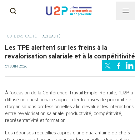
CAPEB
NOS MISSIONS
TOUTE L’ACTUALITÉ
ACTUALITÉ
CGAD
Les TPE alertent sur les freins à la
NOTRE HISTOIRE & NOS
revalorisation salariale et à la compétitivité
SUCCÈS
CNAMS
01 JUIN 2026
NOS INSTANCES
UNAPL
À l’occasion de la Conférence Travail Emploi Retraite, l’U2P a 
diffusé un questionnaire auprès d’entreprises de proximité et 
NOTRE ÉQUIPE
CNATP
d’organisations professionnelles afin d’évaluer les interactions 
entre revalorisation salariale, productivité, compétitivité, 
représentativité et formation.
AUTRES ACTIVITÉS DE
PROXIMITÉ
Les réponses recueillies auprès d'une quarantaine de chefs 
d'entreprises et organisations professionnelles dressent un 