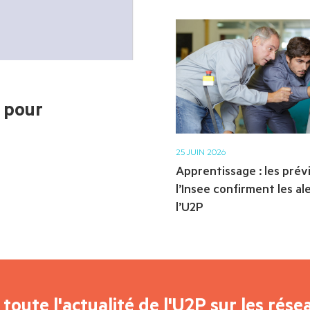
s pour
25 JUIN 2026
Apprentissage : les prév
l’Insee confirment les al
l’U2P
toute l'actualité de l'U2P sur les rése