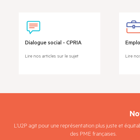
Dialogue social - CPRIA
Emploi
Lire nos articles sur le sujet
Lire nos
No
L’U2P agit pour une représentation plus juste et équit
des PME françaises.