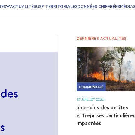
RES
ACTUALITÉS
U2P TERRITORIALES
DONNÉES CHIFFRÉES
MÉDIA
DERNIÈRES ACTUALITÉS
COMMUNIQUÉ
27 JUILLET 2026
Incendies : les petites
entreprises particulièr
impactées