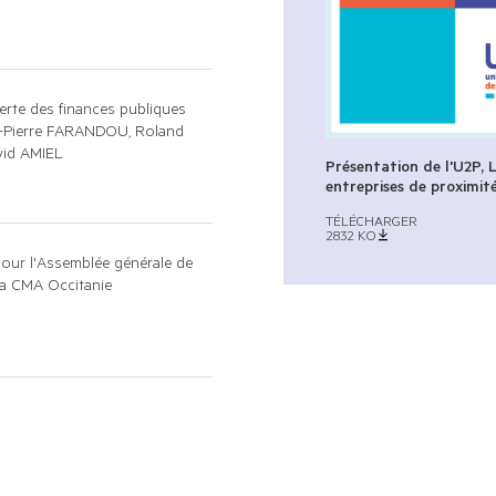
lerte des finances publiques
ean-Pierre FARANDOU, Roland
vid AMIEL
Présentation de l'U2P, 
entreprises de proximit
TÉLÉCHARGER
2832
KO
pour l'Assemblée générale de
 la CMA Occitanie